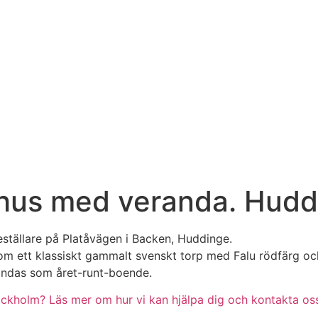
shus med veranda. Hud
eställare på Platåvägen i Backen, Huddinge.
om ett klassiskt gammalt svenskt torp med Falu rödfärg och 
vändas som året-runt-boende.
tockholm? Läs mer om hur vi kan hjälpa dig och kontakta oss 