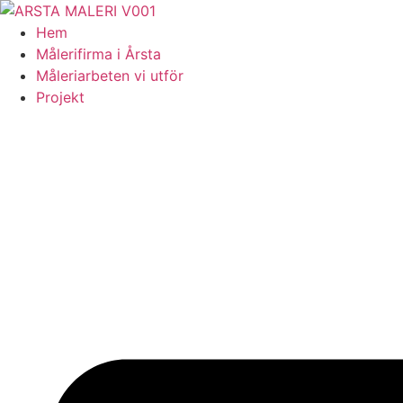
Skip
to
Hem
content
Målerifirma i Årsta
Måleriarbeten vi utför
Projekt